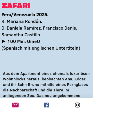
ZAFARI
Peru/Venezuela 2025.
R: Mariana Rondón.
D: Daniela Ramírez, Francisco Denis,
Samantha Castillo.
► 100 Min. OmeU
(Spanisch
mit englischen Untertiteln)
Aus dem Apartment eines ehemals luxuriösen
Wohnblocks heraus, beobachten Ana, Edgar
und ihr Sohn Bruno mithilfe eines Fernglases
die Nachbarschaft und die Tiere im
anliegenden Zoo. Das neu angekommene
Nilpferd Zafari bringt nicht nur Abwechslung,
sondern auch Familien aus unterschiedlichen
ökonomischen Schichten zusammen. Während
Nahrungsmittel immer knapper werden,
scheinen Anwohner*innen und Tiere
allmählich die Nerven zu verlieren.