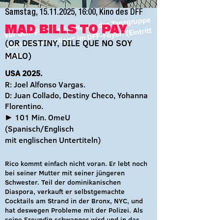
Samstag,
15.11.2025
, 16:00, Kino des DFF
Vor dem Film: Performance der Tanzgruppe
MAD BILLS TO PAY
„Dance Connection“ im DFF-Foyer! (Eintritt
(OR DESTINY, DILE QUE NO SOY
MALO)
frei)
USA 2025.
R: Joel Alfonso Vargas.
D: Juan Collado, Destiny Checo, Yohanna
Florentino.
► 101 Min. OmeU
(Spanisch/Englisch
mit englischen Untertiteln)
Rico kommt einfach nicht voran. Er lebt noch
bei seiner Mutter mit seiner jüngeren
Schwester. Teil der dominikanischen
Diaspora, verkauft er selbstgemachte
Cocktails am Strand in der Bronx, NYC, und
hat deswegen Probleme mit der Polizei. Als
seine Freundin schwanger wird und in das