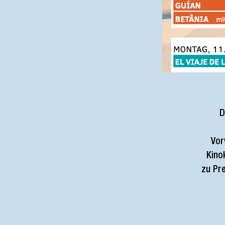
D
Vor
Kino
zu Pr