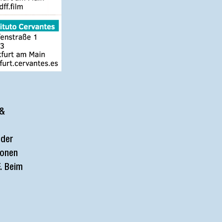
 &
 der
ionen
. Beim