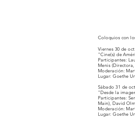
Coloquios con los
Viernes 30 de oct
"Cine(s) de Améri
Participantes: La
Menis (Directora,
Moderación: Mar
Lugar: Goethe Un
Sábado 31 de oct
"Desde la imagen
Participantes: Se
Main), David Olm
Moderación: Mart
Lugar: Goethe Un