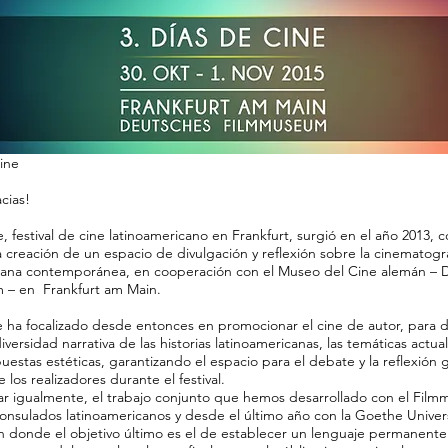
ine
cias!
, festival de cine latinoamericano en Frankfurt, surgió en el año 2013, c
a creación de un espacio de divulgación y reflexión sobre la cinematogr
cana contemporánea, en cooperación con el Museo del Cine alemán – 
 – en Frankfurt am Main.
se ha focalizado desde entonces en promocionar el cine de autor, para d
iversidad narrativa de las historias latinoamericanas, las temáticas actual
estas estéticas, garantizando el espacio para el debate y la reflexión g
 los realizadores durante el festival.
tar igualmente, el trabajo conjunto que hemos desarrollado con el Film
consulados latinoamericanos y desde el último año con la Goethe Unive
en donde el objetivo último es el de establecer un lenguaje permanente