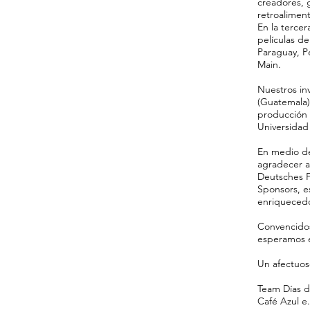
creadores, g
retroaliment
En la tercer
películas de
Paraguay, P
Main.
Nuestros inv
(Guatemala)
producción 
Universidad
En medio de 
agradecer a
Deutsches F
Sponsors, e
enriquecedo
Convencidos
esperamos e
Un afectuos
Team Días d
Café Azul e.