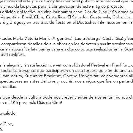
estores del arte y la cultura y finalmente el público internacional que n
a y nos da las pistas para la continuación de este mágico proyecto.
a edición del festival de cine latinoamericano Días de Cine 2015 vimos e
 Argentina, Brasil, Chile, Costa Rica, El Salvador, Guatemala, Colombia,
erú y Uruguay en tres días de fiesta en el Deutsches Filmmuseum en Fr
itados María Victoria Menis (Argentina), Laura Astorga (Costa Rica) y S
 compartieron detalles de sus obras en los debates y sus impresiones s
cinematográfica latinoamericana en dos coloquios realizados en la Goe
 de Frankfurt.
la alegría y la satisfacción de ver consolidado el Festival en Frankfurt
 todas las personas que participaron en esta tercera edición de una u o
ilmmuseum, Kulturamt Frankfurt, Goethe-Universität, colaboradores al
spectadores amantes del cine y muchísimos amigos que fueron parte d
res días.
 que desde la cultura podemos crecer y entendernos en un mundo div
n el 2016 para más Días de Cine!
o saludo,
e Cine,
V.