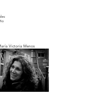
ales
año
aría Victoria
Menos