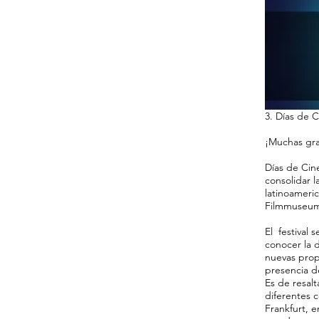
3. Días de C
¡Muchas gra
Días de Cine
consolidar l
latinoameri
Filmmuseum
El festival 
conocer la d
nuevas propu
presencia de
Es de resal
diferentes 
Frankfurt, 