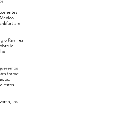
os
xcelentes
 México,
ankfurt am
ergio Ramírez
obre la
the
, queremos
tra forma:
iados,
e estos
erso, los