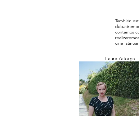
También este
debatiremos 
contamos co
realizaremos
cine latinoa
Laura Astorga