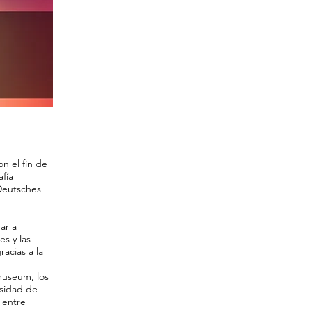
on el fin de
afía
Deutsches
ar a
es y las
racias a la
museum, los
rsidad de
 entre