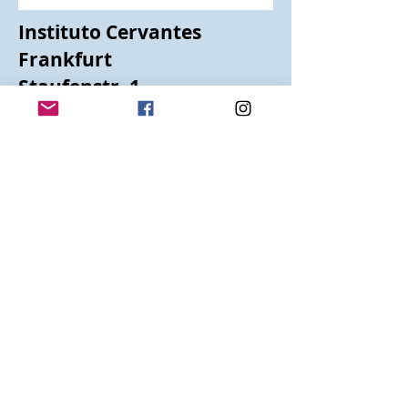
Instituto Cervantes
Frankfurt
Staufenstr. 1
60323 Frankfurt
https://frankfurt.cervante
s.es/de/start.shtm
Tel: (069)-7137497-0
Fax: (069)-7137497-15
frankfurt@cervantes.es