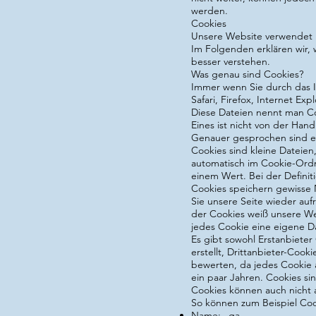
werden.
Cookies
Unsere Website verwendet H
Im Folgenden erklären wir,
besser verstehen.
Was genau sind Cookies?
Immer wenn Sie durch das I
Safari, Firefox, Internet E
Diese Dateien nennt man C
Eines ist nicht von der Han
Genauer gesprochen sind e
Cookies sind kleine Dateie
automatisch im Cookie-Ordn
einem Wert. Bei der Defini
Cookies speichern gewisse 
Sie unsere Seite wieder auf
der Cookies weiß unsere Web
jedes Cookie eine eigene Dat
Es gibt sowohl Erstanbieter
erstellt, Drittanbieter-Cook
bewerten, da jedes Cookie a
ein paar Jahren. Cookies s
Cookies können auch nicht a
So können zum Beispiel Co
Name: _ga