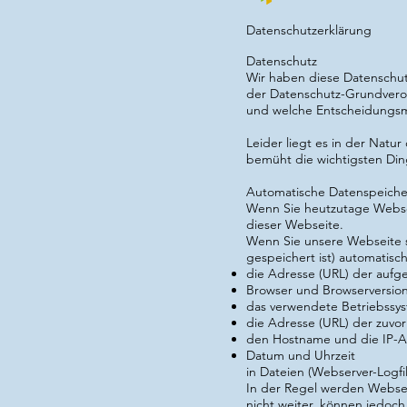
Datenschutzerklärung
Datenschutz
Wir haben diese Datenschut
der
Datenschutz-Grundvero
und welche Entscheidungsmö
Leider liegt es in der Natu
bemüht die wichtigsten Ding
Automatische Datenspeich
Wenn Sie heutzutage Websei
dieser Webseite.
Wenn Sie unsere Webseite 
gespeichert ist) automatisc
die Adresse (URL) der aufg
Browser und Browserversio
das verwendete Betriebssy
die Adresse (URL) der zuvor
den Hostname und die IP-Ad
Datum und Uhrzeit
in Dateien (Webserver-Logfil
In der Regel werden Webser
nicht weiter, können jedoch