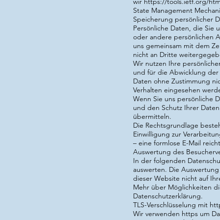
wir
https://tools.ietf.org/ht
State Management Mechan
Speicherung persönlicher 
Persönliche Daten, die Sie 
oder andere persönlichen 
uns gemeinsam mit dem Zei
nicht an Dritte weitergegeb
Wir nutzen Ihre persönlich
und für die Abwicklung der
Daten ohne Zustimmung nich
Verhalten eingesehen werd
Wenn Sie uns persönliche Da
und den Schutz Ihrer Daten 
übermitteln.
Die Rechtsgrundlage beste
Einwilligung zur Verarbeit
– eine formlose E-Mail reic
Auswertung des Besucherve
In der folgenden Datenschut
auswerten. Die Auswertung 
dieser Website nicht auf Ihr
Mehr über Möglichkeiten di
Datenschutzerklärung.
TLS-Verschlüsselung mit htt
Wir verwenden https um Dat