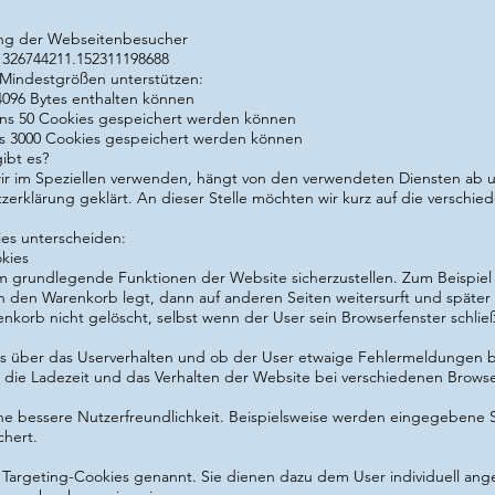
ng der Webseitenbesucher
.1326744211.152311198688
e Mindestgrößen unterstützen:
4096 Bytes enthalten können
ens 50 Cookies gespeichert werden können
ns 3000 Cookies gespeichert werden können
ibt es?
ir im Speziellen verwenden, hängt von den verwendeten Diensten ab u
erklärung geklärt. An dieser Stelle möchten wir kurz auf die verschi
es unterscheiden:
kies
um grundlegende Funktionen der Website sicherzustellen. Zum Beispiel 
n den Warenkorb legt, dann auf anderen Seiten weitersurft und später 
nkorb nicht gelöscht, selbst wenn der User sein Browserfenster schließ
os über das Userverhalten und ob der User etwaige Fehlermeldunge
ch die Ladezeit und das Verhalten der Website bei verschiedenen Brow
ine bessere Nutzerfreundlichkeit. Beispielsweise werden eingegebene 
hert.
Targeting-Cookies genannt. Sie dienen dazu dem User individuell ang