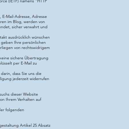
orce (IETF) namens “HTTP
e, E-Mail-Adresse, Adresse
ren im Blog, werden von
ndet, sicher verwahrt und
ntakt ausdrücklich wünschen
 geben Ihre persönlichen
orliegen von rechtswidrigem
 keine sichere Übertragung
üsselt per E-Mail zu
darin, dass Sie uns die
igung jederzeit widerrufen
esuchs dieser Website
on Ihrem Verhalten auf
der folgenden
kgestaltung
Artikel 25 Absatz