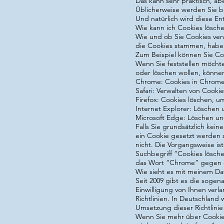
Das kann sehr praktisch, abe
Üblicherweise werden Sie b
Und natürlich wird diese E
Wie kann ich Cookies lösch
Wie und ob Sie Cookies ver
die Cookies stammen, haben 
Zum Beispiel können Sie Coo
Wenn Sie feststellen möcht
oder löschen wollen, können
Chrome: Cookies in Chrome 
Safari: Verwalten von Cooki
Firefox: Cookies löschen, 
Internet Explorer: Löschen
Microsoft Edge: Löschen un
Falls Sie grundsätzlich kei
ein Cookie gesetzt werden 
nicht. Die Vorgangsweise is
Suchbegriff “Cookies lösch
das Wort “Chrome” gegen de
Wie sieht es mit meinem Da
Seit 2009 gibt es die sogen
Einwilligung von Ihnen verl
Richtlinien. In Deutschland 
Umsetzung dieser Richtlini
Wenn Sie mehr über Cookie