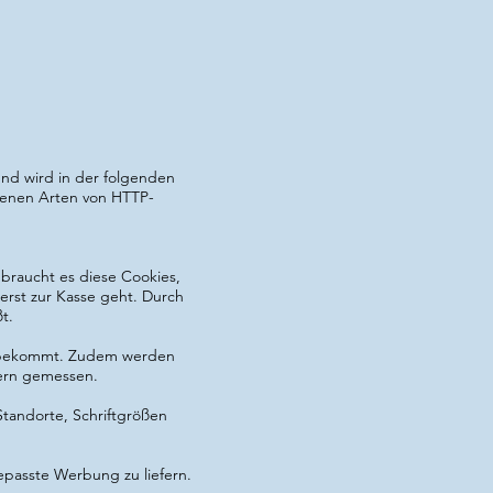
nd wird in der folgenden
edenen Arten von HTTP-
braucht es diese Cookies,
erst zur Kasse geht. Durch
t.
n bekommt. Zudem werden
sern gemessen.
Standorte, Schriftgrößen
epasste Werbung zu liefern.