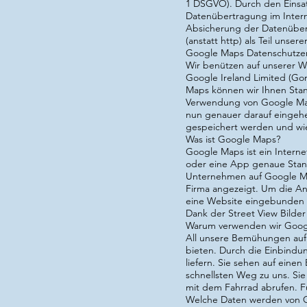
1 DSGVO
). Durch den Einsa
Datenübertragung im Interne
Absicherung der Datenüber
(anstatt http) als Teil unser
Google Maps Datenschutze
Wir benützen auf unserer 
Google Ireland Limited (Gor
Maps können wir Ihnen Stan
Verwendung von Google Map
nun genauer darauf eingeh
gespeichert werden und wie
Was ist Google Maps?
Google Maps ist ein Interne
oder eine App genaue Stan
Unternehmen auf Google My
Firma angezeigt. Um die An
eine Website eingebunden we
Dank der Street View Bilder
Warum verwenden wir Googl
All unsere Bemühungen auf d
bieten. Durch die Einbindu
liefern. Sie sehen auf eine
schnellsten Weg zu uns. Sie
mit dem Fahrrad abrufen. Fü
Welche Daten werden von 