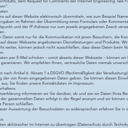
ml/rfc6265
, dem Request for Comments der Internet Engineering Task F
ism”.
Daten
uns auf dieser Website elektronisch übermitteln, wie zum Beispiel Nam
Angaben im Rahmen der Übermittlung eines Formulars oder Kommenta
tpunkt und der IP-Adresse nur zum jeweils angegebenen Zweck verwe
en.
en Daten somit nur für die Kommunikation mit jenen Besuchern, die Ko
 auf dieser Webseite angebotenen Dienstleistungen und Produkte. Wir
t weiter, können jedoch nicht ausschließen, dass diese Daten beim V
en.
ten per E-Mail schicken – somit abseits dieser Webseite – können wir
garantieren. Wir empfehlen Ihnen, vertrauliche Daten niemals unverschl
ht nach
Artikel 6 Absatz 1 a DSGVO
(Rechtmäßigkeit der Verarbeitung) 
ung der von Ihnen eingegebenen Daten geben. Sie können diesen Einwill
ht aus, Sie finden unsere Kontaktdaten im Impressum.
rhaltens
zerklärung informieren wir Sie darüber, ob und wie wir Daten Ihres B
der gesammelten Daten erfolgt in der Regel anonym und wir können v
e Person schließen.
eser Auswertung der Besuchsdaten zu widersprechen erfahren Sie in 
ps
en abhörsicher im Internet zu übertragen (Datenschutz durch Techni