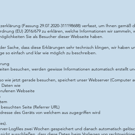
zerklärung (Fassung 29.07.2020-311198688) verfasst, um Ihnen gemäß 
rdnung (EU) 2016/679
zu erklären, welche Informationen wir sammeln, 
glichkeiten Sie als Besucher dieser Webseite haben.
r der Sache, dass diese Erklärungen sehr technisch klingen, wir haben u
e so einfach und klar wie möglich zu beschreiben.
erung
ten besuchen, werden gewisse Informationen automatisch erstellt und
so wie jetzt gerade besuchen, speichert unser Webserver (Computer 
h Daten wie
erufenen Webseite
n
stem
 besuchten Seite (Referrer URL)
resse des Geräts von welchem aus zugegriffen wird
es).
ver-Logfiles zwei Wochen gespeichert und danach automatisch gelösc
 nicht ausschließen, dass diese Daten beim Vorliegen von rechtswidri