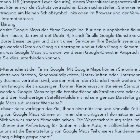
tz von TLS (Transport Layer Security), einem Verschlüsselungsprotokoll 
t können wir den Schutz vertraulicher Daten sicherstellen. Sie erken
tragung am kleinen Schloßsymbol links oben im Browser und der Ver
er Internetadresse.
rklärung
Website Google Maps der Firma Google Inc. Für den europäischen Rau
don House, Barrow Street Dublin 4, Irland) für alle Google-Dienste ver
dorte besser zeigen und damit unser Service an Ihre Bedürfnisse anpa
s werden Daten an Google übertragen und auf den Google-Servern ge
en, was Google Maps ist, warum wir diesen Google-Dienst in Anspruc
 Sie dies unterbinden können.
t-Kartendienst der Firma Google. Mit Google Maps können Sie online ü
dorte von Städten, Sehenswürdigkeiten, Unterkünften oder Unterne
 Business vertreten sind, werden neben dem Standort noch weitere I
fahrtsmöglichkeit anzuzeigen, können Kartenausschnitte eines Standor
rden. Google Maps zeigt die Erdoberfläche als Straßenkarte oder als L
 und den hochwertigen Satellitenbildern sind sehr genaue Darstellung
e Maps auf unserer Webseite?
ieser Seite verfolgen das Ziel, Ihnen eine nützliche und sinnvolle Zeit
ng von Google Maps können wir Ihnen die wichtigsten Informationen z
n Blick wo wir unseren Firmensitz haben. Die Wegbeschreibung zeigt I
 können den Anfahrtsweg für Routen mit dem Auto, mit öffentlichen Ve
r uns ist die Bereitstellung von Google Maps Teil unseres Kundenservi
Google Maps gespeichert?