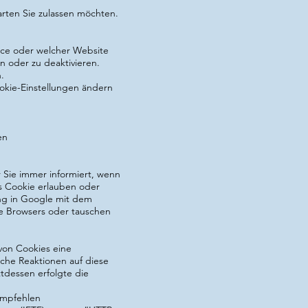
rten Sie zulassen möchten.
ice oder welcher Website
n oder zu deaktivieren.
.
okie-Einstellungen ändern
en
r Sie immer informiert, wenn
as Cookie erlauben oder
ung in Google mit dem
e Browsers oder tauschen
 von Cookies eine
iche Reaktionen auf diese
ttdessen erfolgte die
empfehlen