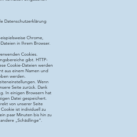
de Datenschutzerklärung
beispielsweise Chrome,
-Dateien in Ihrem Browser.
n verwenden Cookies.
ngsbereiche gibt. HTTP-
iese Cookie-Dateien werden
teht aus einem Namen und
geben werden.
eiteneinstellungen. Wenn
nsere Seite zurück. Dank
g. In einigen Browsern hat
nzigen Datei gespeichert.
rekt von unserer Seite
Cookie ist individuell zu
ein paar Minuten bis hin zu
 andere „Schädlinge“.