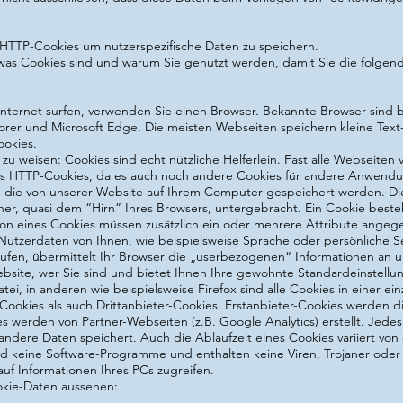
TTP-Cookies um nutzerspezifische Daten zu speichern.
 was Cookies sind und warum Sie genutzt werden, damit Sie die folgen
nternet surfen, verwenden Sie einen Browser. Bekannte Browser sind 
xplorer und Microsoft Edge. Die meisten Webseiten speichern kleine Text
ookies.
d zu weisen: Cookies sind echt nützliche Helferlein. Fast alle Webseite
s HTTP-Cookies, da es auch noch andere Cookies für andere Anwendu
n, die von unserer Website auf Ihrem Computer gespeichert werden. D
er, quasi dem “Hirn” Ihres Browsers, untergebracht. Ein Cookie bes
tion eines Cookies müssen zusätzlich ein oder mehrere Attribute ange
Nutzerdaten von Ihnen, wie beispielsweise Sprache oder persönliche S
rufen, übermittelt Ihr Browser die „userbezogenen“ Informationen an u
site, wer Sie sind und bietet Ihnen Ihre gewohnte Standardeinstellun
ei, in anderen wie beispielsweise Firefox sind alle Cookies in einer ei
 Cookies als auch Drittanbieter-Cookies. Erstanbieter-Cookies werden di
ies werden von Partner-Webseiten (z.B. Google Analytics) erstellt. Jedes 
ndere Daten speichert. Auch die Ablaufzeit eines Cookies variiert von 
ind keine Software-Programme und enthalten keine Viren, Trojaner oder
uf Informationen Ihres PCs zugreifen.
okie-Daten aussehen: