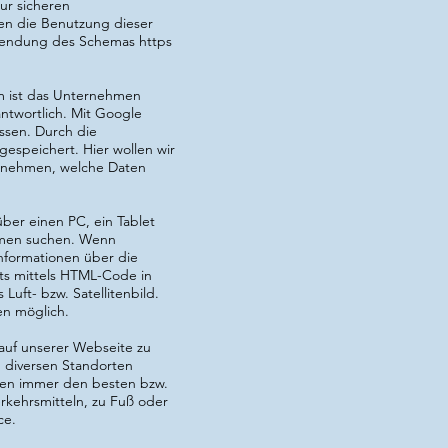
zur sicheren
nen die Benutzung dieser
wendung des Schemas https
m ist das Unternehmen
antwortlich. Mit Google
ssen. Durch die
speichert. Hier wollen wir
h nehmen, welche Daten
ber einen PC, ein Tablet
hmen suchen. Wenn
nformationen über die
ts mittels HTML-Code in
uft- bzw. Satellitenbild.
en möglich.
 auf unserer Webseite zu
u diversen Standorten
hnen immer den besten bzw.
rkehrsmitteln, zu Fuß oder
ce.