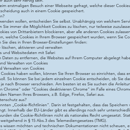
r auch sehr nervig sein.
eim erstmaligen Besuch einer Webseite gefragt, welche dieser Cookiea
ntscheidung auch in einem Cookie gespeichert.
en?
wenden wollen, entscheiden Sie selbst. Unabhängig von welchem Serv
Sie immer die Möglichkeit Cookies zu löschen, nur teilweise zuzulasse
kies von Drittanbietern blockieren, aber alle anderen Cookies zulassen
en, welche Cookies in Ihrem Browser gespeichert wurden, wenn Sie Co
 Sie dies in Ihren Browser-Einstellungen finden:
löschen, aktivieren und verwalten
es und Websitedaten mit Safari
um Daten zu entfernen, die Websites auf Ihrem Computer abgelegt hab
 und Verwalten von Cookies
d Verwalten von Cookies
ne Cookies haben wollen, können Sie Ihren Browser so einrichten, dass e
soll. So können Sie bei jedem einzelnen Cookie entscheiden, ob Sie d
t je nach Browser verschieden. Am besten ist es Sie suchen die Anleit
en Chrome” oder “Cookies deaktivieren Chrome” im Falle eines Chrom
n Namen Ihres Browsers, z.B. Edge, Firefox, Safari aus.
tenschutz aus?
annten „Cookie-Richtlinien“. Darin ist festgehalten, dass das Speichern
angt. Innerhalb der EU-Länder gibt es allerdings noch sehr unterschiedl
wurden die Cookie-Richtlinien nicht als nationales Recht umgesetzt. Sta
e weitgehend in § 15 Abs.3 des Telemediengesetzes (TMG).
s wissen möchten und technischen Dokumentationen nicht scheuen, 